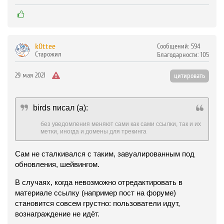
k0ttee
Сообщений:
594
Старожил
Благодарности:
105
29 мая 2021
цитировать
birds
писал (а):
без уведомления меняют сами как сами ссылки, так и их
метки, иногда и домены для трекинга
Сам не сталкивался с таким, завуалированным под
обновления, шейвингом.
В случаях, когда невозможно отредактировать в
материале ссылку (например пост на форуме)
становится совсем грустно: пользователи идут,
вознаграждение не идёт.