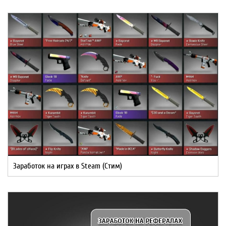
Заработок на играх в Steam (Стим)