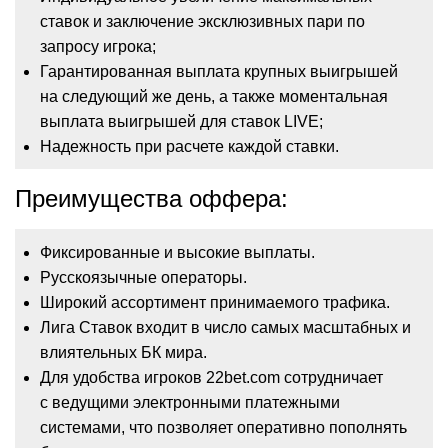
ставок и заключение эксклюзивных пари по
запросу игрока;
Гарантированная выплата крупных выигрышей
на следующий же день, а также моментальная
выплата выигрышей для ставок LIVE;
Надежность при расчете каждой ставки.
Преимущества оффера:
Фиксированные и высокие выплаты.
Русскоязычные операторы.
Широкий ассортимент принимаемого трафика.
Лига Ставок входит в число самых масштабных и
влиятельных БК мира.
Для удобства игроков 22bet.com сотрудничает
с ведущими электронными платежными
системами, что позволяет оперативно пополнять