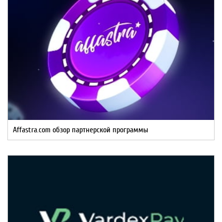
Affastra.com обзор партнерской программы