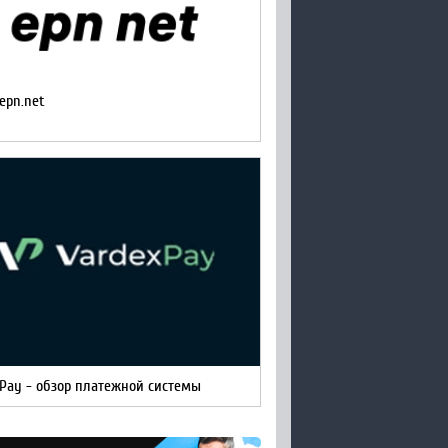
epn.net
xPay - обзор платежной системы