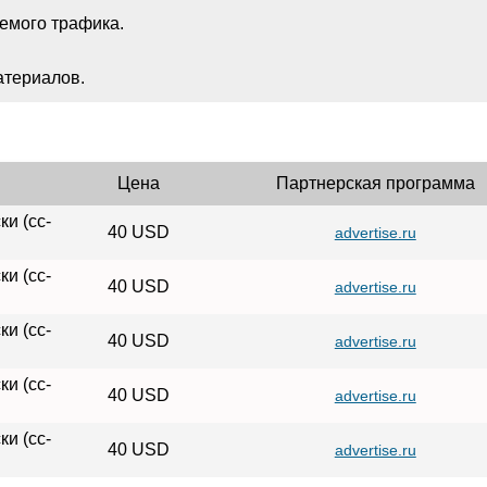
емого трафика.
териалов.
Цена
Партнерская программа
и (cc-
40 USD
advertise.ru
и (cc-
40 USD
advertise.ru
и (cc-
40 USD
advertise.ru
и (cc-
40 USD
advertise.ru
и (cc-
40 USD
advertise.ru