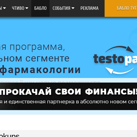
Ы
ЧТИВО
БАБЛО
CОБЫТИЯ
РЕКЛАМА
БАБЛО ТУТ
okups