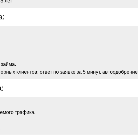
5 лет.
а:
 займа.
рных клиентов: ответ по заявке за 5 минут, автоодобрение
:
емого трафика.
.