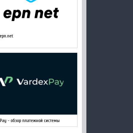
epn.net
xPay - обзор платежной системы