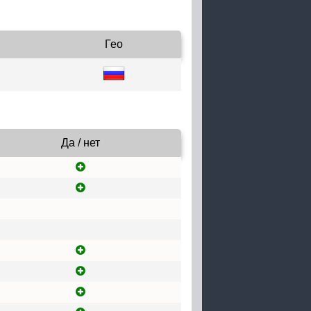
Гео
Да / нет