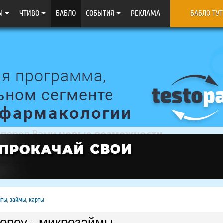
Ы
ЧТИВО
БАБЛО
CОБЫТИЯ
РЕКЛАМА
БАБЛО ТУТ
ты, займы, карты
oney - микрозаймы