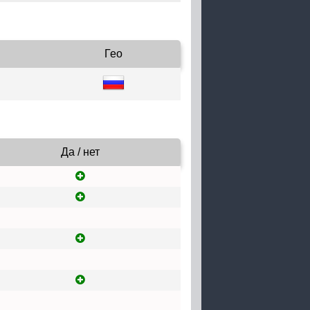
Гео
Да / нет