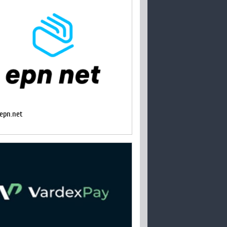
epn.net