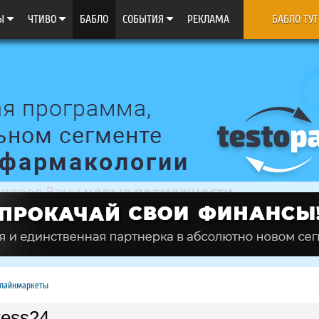
Ы
ЧТИВО
БАБЛО
CОБЫТИЯ
РЕКЛАМА
БАБЛО ТУТ
лайнмаркеты
ess24