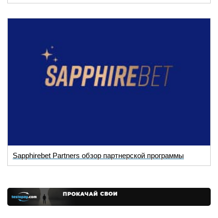
Sapphirebet Partners обзор партнерской программы