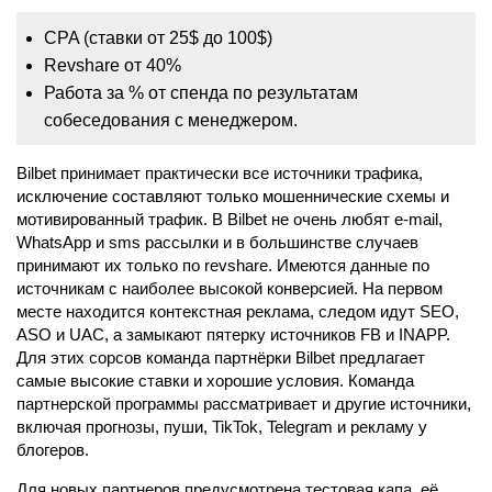
CPA (ставки от 25$ до 100$)
Revshare от 40%
Работа за % от спенда по результатам
собеседования с менеджером.
Bilbet принимает практически все источники трафика,
исключение составляют только мошеннические схемы и
мотивированный трафик. В Bilbet не очень любят e-mail,
WhatsApp и sms рассылки и в большинстве случаев
принимают их только по revshare. Имеются данные по
источникам с наиболее высокой конверсией. На первом
месте находится контекстная реклама, следом идут SEO,
ASO и UAC, а замыкают пятерку источников FB и INAPP.
Для этих сорсов команда партнёрки Bilbet предлагает
самые высокие ставки и хорошие условия. Команда
партнерской программы рассматривает и другие источники,
включая прогнозы, пуши, TikTok, Telegram и рекламу у
блогеров.
Для новых партнеров предусмотрена тестовая капа, её