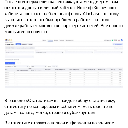
После подтверждения вашего аккаунта менеджером, вам
откроется доступ в личный кабинет. Интерфейс личного
кабинета построен на базе платформы Alanbase, поэтому
вы не испытаете особых проблем в работе - на этом
движке работает множество партнерских сетей. Все просто
и интуитивно понятно.
В разделе «Статистика» вы найдете общую статистику,
статистику по конверсиям и событиям. Есть фильтр по
датам, валюте, метке, стране и субаккаунтам.
В статистике отражена полная информация по заливам: