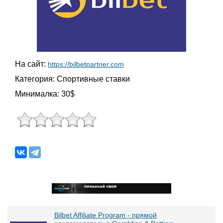
На сайт:
https://bilbetpartner.com
Категория:
Спортивные ставки
Минималка:
30$
Bilbet Affiliate Program - прямой